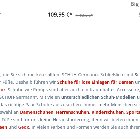
Big
*
109,95 €*
119,95 €*
e, die Sie sich merken sollten: SCHUH-Germann. Schließlich sind
Sc
er Füße. Deshalb führen wir
Schuhe für lose Einlagen für Damen
u
bor
. Schuhe wie Pumps sind aber auch ein traumhaftes Accessoire
 SCHUH-Germann“. Mit vielen
unterschiedlichen Schuh-Modellen 
 das richtige Paar Schuhe auszusuchen. Immer mehr Menschen sch
uswahl an
Damenschuhen
,
Herrenschuhen
,
Kinderschuhen
,
Sport
e Füße sind für uns keine Herausforderung, denn wir bieten ihne
reen
und
Geox
. In vielen Farben und Formen werden Sie auch Ihr