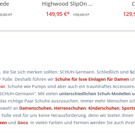
ede
Highwood SlipOn W
C
LEVE
149,95 €*
129,
0,00 €*
190,00 €*
e, die Sie sich merken sollten: SCHUH-Germann. Schließlich sind
Sc
er Füße. Deshalb führen wir
Schuhe für lose Einlagen für Damen
u
bor
. Schuhe wie Pumps sind aber auch ein traumhaftes Accessoire
 SCHUH-Germann“. Mit vielen
unterschiedlichen Schuh-Modellen 
 das richtige Paar Schuhe auszusuchen. Immer mehr Menschen sch
uswahl an
Damenschuhen
,
Herrenschuhen
,
Kinderschuhen
,
Sport
e Füße sind für uns keine Herausforderung, denn wir bieten ihne
reen
und
Geox
. In vielen Farben und Formen werden Sie auch Ihr