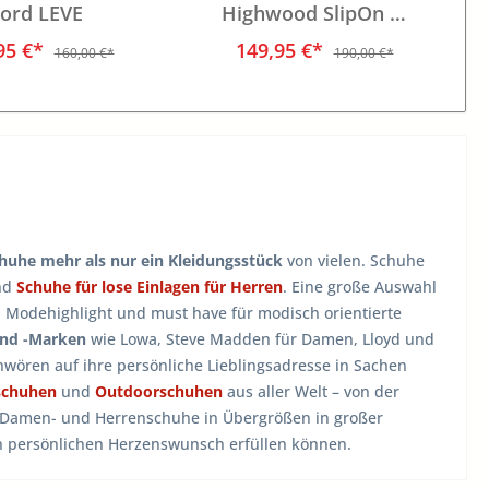
ord LEVE
Highwood SlipOn W
LENA
95 €*
149,95 €*
160,00 €*
190,00 €*
huhe mehr als nur ein Kleidungsstück
von vielen. Schuhe
nd
Schuhe für lose Einlagen für Herren
. Eine große Auswahl
, Modehighlight und must have für modisch orientierte
und -Marken
wie Lowa, Steve Madden für Damen, Lloyd und
wören auf ihre persönliche Lieblingsadresse in Sachen
schuhen
und
Outdoorschuhen
aus aller Welt – von der
n Damen- und Herrenschuhe in Übergrößen in großer
en persönlichen Herzenswunsch erfüllen können.