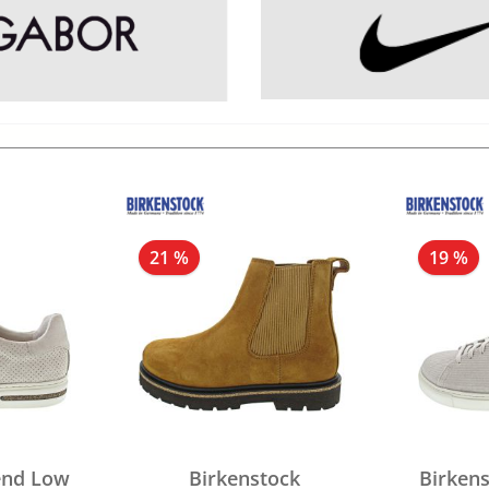
21 %
19 %
end Low
Birkenstock
Birken