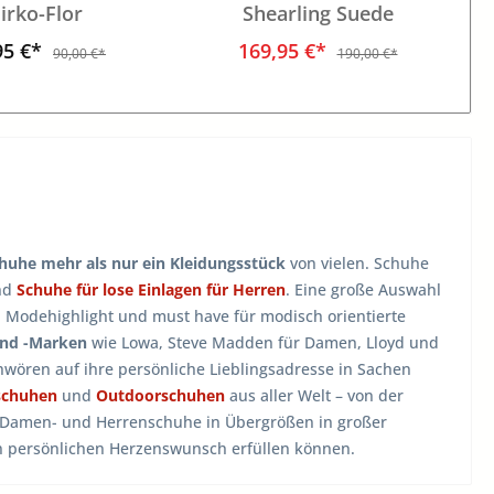
irko-Flor
Shearling Suede
95 €*
169,95 €*
90,00 €*
190,00 €*
huhe mehr als nur ein Kleidungsstück
von vielen. Schuhe
nd
Schuhe für lose Einlagen für Herren
. Eine große Auswahl
, Modehighlight und must have für modisch orientierte
und -Marken
wie Lowa, Steve Madden für Damen, Lloyd und
wören auf ihre persönliche Lieblingsadresse in Sachen
schuhen
und
Outdoorschuhen
aus aller Welt – von der
n Damen- und Herrenschuhe in Übergrößen in großer
en persönlichen Herzenswunsch erfüllen können.