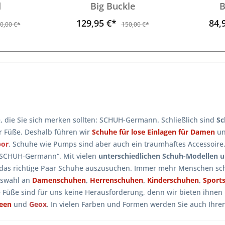
d
Big Buckle
B
129,95 €*
84,
0,00 €*
150,00 €*
e, die Sie sich merken sollten: SCHUH-Germann. Schließlich sind
Sc
er Füße. Deshalb führen wir
Schuhe für lose Einlagen für Damen
u
bor
. Schuhe wie Pumps sind aber auch ein traumhaftes Accessoire
 SCHUH-Germann“. Mit vielen
unterschiedlichen Schuh-Modellen 
 das richtige Paar Schuhe auszusuchen. Immer mehr Menschen sch
uswahl an
Damenschuhen
,
Herrenschuhen
,
Kinderschuhen
,
Sport
e Füße sind für uns keine Herausforderung, denn wir bieten ihne
reen
und
Geox
. In vielen Farben und Formen werden Sie auch Ihr