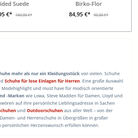
ided Suede
Birko-Flor
95 €*
84,95 €*
160,00 €*
90,00 €*
huhe mehr als nur ein Kleidungsstück
von vielen. Schuhe
nd
Schuhe für lose Einlagen für Herren
. Eine große Auswahl
, Modehighlight und must have für modisch orientierte
und -Marken
wie Lowa, Steve Madden für Damen, Lloyd und
wören auf ihre persönliche Lieblingsadresse in Sachen
schuhen
und
Outdoorschuhen
aus aller Welt – von der
n Damen- und Herrenschuhe in Übergrößen in großer
en persönlichen Herzenswunsch erfüllen können.