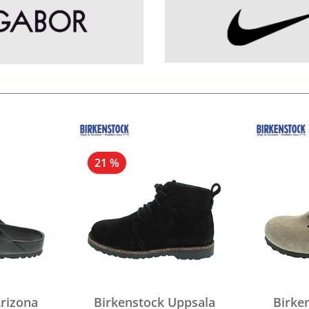
21 %
rizona
Birkenstock Uppsala
Birke