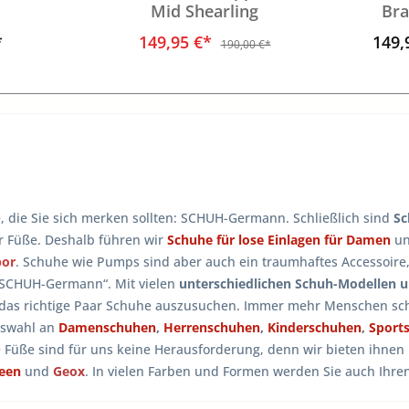
Mid Shearling
Bra
*
149,95 €*
149,
190,00 €*
e, die Sie sich merken sollten: SCHUH-Germann. Schließlich sind
Sc
er Füße. Deshalb führen wir
Schuhe für lose Einlagen für Damen
u
bor
. Schuhe wie Pumps sind aber auch ein traumhaftes Accessoire
 SCHUH-Germann“. Mit vielen
unterschiedlichen Schuh-Modellen 
 das richtige Paar Schuhe auszusuchen. Immer mehr Menschen sch
uswahl an
Damenschuhen
,
Herrenschuhen
,
Kinderschuhen
,
Sport
e Füße sind für uns keine Herausforderung, denn wir bieten ihne
reen
und
Geox
. In vielen Farben und Formen werden Sie auch Ihr