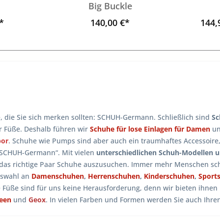
Big Buckle
*
140,00 €*
144,
e, die Sie sich merken sollten: SCHUH-Germann. Schließlich sind
Sc
er Füße. Deshalb führen wir
Schuhe für lose Einlagen für Damen
u
bor
. Schuhe wie Pumps sind aber auch ein traumhaftes Accessoire
 SCHUH-Germann“. Mit vielen
unterschiedlichen Schuh-Modellen 
 das richtige Paar Schuhe auszusuchen. Immer mehr Menschen sch
uswahl an
Damenschuhen
,
Herrenschuhen
,
Kinderschuhen
,
Sport
e Füße sind für uns keine Herausforderung, denn wir bieten ihne
reen
und
Geox
. In vielen Farben und Formen werden Sie auch Ihr